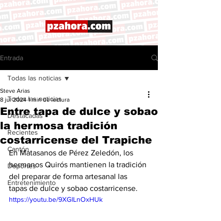
Entrada
Todas las noticias
Steve Arias
Todas las noticias
8 jul 2024
1 min de lectura
Entre tapa de dulce y sobao
Destacadas
la hermosa tradición
Recientes
costarricense del Trapiche
Cantón
En Matasanos de Pérez Zeledón, los 
hermanos Quirós mantienen la tradición 
Deportes
del preparar de forma artesanal las 
Entretenimiento
tapas de dulce y sobao costarricense.  
https://youtu.be/9XGlLnOxHUk