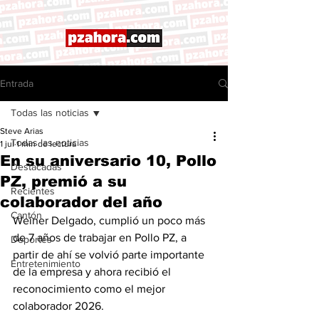
Entrada
Todas las noticias
Steve Arias
Todas las noticias
1 jul
1 min de lectura
En su aniversario 10, Pollo
Destacadas
PZ, premió a su
Recientes
colaborador del año
Cantón
Weiner Delgado, cumplió un poco más 
de 7 años de trabajar en Pollo PZ, a 
Deportes
partir de ahí se volvió parte importante 
Entretenimiento
de la empresa y ahora recibió el 
reconocimiento como el mejor 
colaborador 2026. 