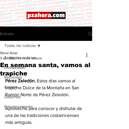
Entrada
Todas las noticias
Steve Arias
Todas las noticias
3 abr 2023
1 min de lectura
En semana santa, vamos al
Destacadas
trapiche
Recientes
Pérez Zeledón. 
Estos días vamos al 
Cantón
trapiche Dulce de la Montaña en San 
Ramón Norte de Pérez Zeledón. 
Deportes
Entretenimiento
Aproveche para conocer y disfrutar de 
una de las tradiciones costarricenses 
más antiguas. 