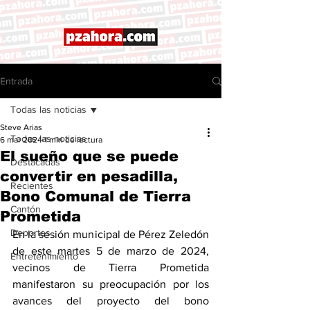
Entrada
Todas las noticias
Steve Arias
Todas las noticias
6 mar 2024
1 min de lectura
El sueño que se puede
Destacadas
convertir en pesadilla,
Recientes
Bono Comunal de Tierra
Cantón
Prometida
Deportes
En la sesión municipal de Pérez Zeledón 
de este martes 5 de marzo de 2024, 
Entretenimiento
vecinos de Tierra Prometida 
manifestaron su preocupación por los 
avances del proyecto del bono 