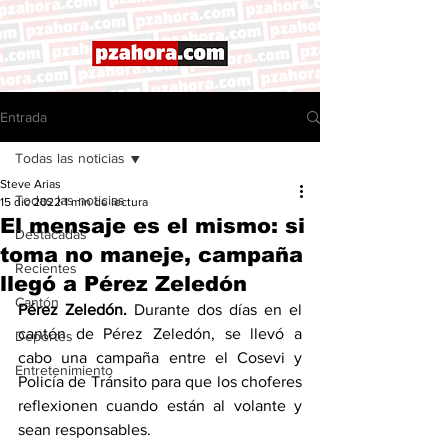
Entrada
Todas las noticias
Steve Arias
Todas las noticias
15 dic 2022
1 min de lectura
El mensaje es el mismo: si
Destacadas
toma no maneje, campaña
Recientes
llegó a Pérez Zeledón
Cantón
Pérez Zeledón.
 Durante dos días en el 
cantón de Pérez Zeledón, se llevó a 
Deportes
cabo una campaña entre el Cosevi y 
Entretenimiento
Policía de Tránsito para que los choferes 
reflexionen cuando están al volante y 
sean responsables. 