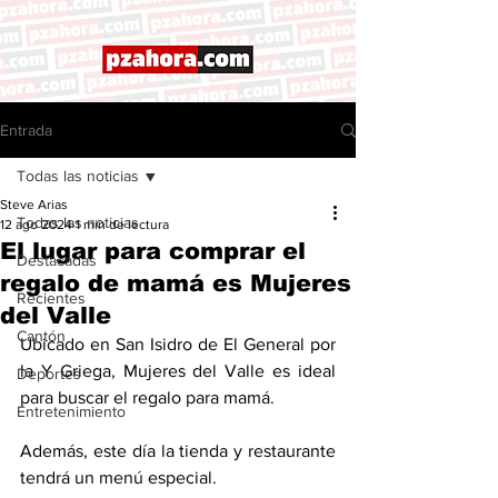
Entrada
Todas las noticias
Steve Arias
Todas las noticias
12 ago 2024
1 min de lectura
El lugar para comprar el
Destacadas
regalo de mamá es Mujeres
Recientes
del Valle
Cantón
Ubicado en San Isidro de El General por 
la Y Griega, Mujeres del Valle es ideal 
Deportes
para buscar el regalo para mamá. 
Entretenimiento
Además, este día la tienda y restaurante 
tendrá un menú especial. 