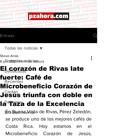
Entrada
Todas las noticias
Steve Arias
Todas las noticias
6 jun 2025
1 min de lectura
El corazón de Rivas late
Destacadas
fuerte: Café de
Recientes
Microbeneficio Corazón de
Cantón
Jesús triunfa con doble en
Deportes
la Taza de la Excelencia
En Buena Vista de Rivas, Pérez Zeledón, 
Entretenimiento
se produce uno de los mejores cafés de 
Costa Rica. Hoy estamos en el 
Microbeneficio Corazón de Jesús, 