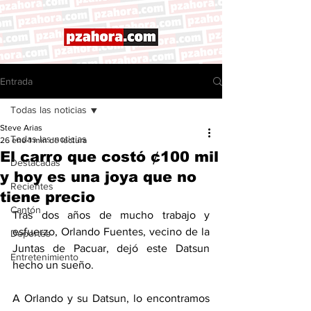
Entrada
Todas las noticias
Steve Arias
Todas las noticias
26 ene
1 min de lectura
El carro que costó ¢100 mil
Destacadas
y hoy es una joya que no
Recientes
tiene precio
Cantón
Tras dos años de mucho trabajo y 
esfuerzo, Orlando Fuentes, vecino de la 
Deportes
Juntas de Pacuar, dejó este Datsun 
Entretenimiento
hecho un sueño. 
A Orlando y su Datsun, lo encontramos 