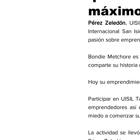
máximo
Pérez Zeledón.
 UIS
Internacional San Is
pasión sobre empren
Bondie Metchore es 
comparte su historia 
Hoy su emprendimient
Participar en UISIL T
emprendedores así c
miedo a comenzar su
La actividad se lle