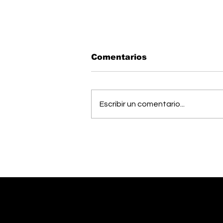
Comentarios
Escribir un comentario...
Estudiantes del Colegio
Científico de Pérez
Zeledón competirán en
Olimpiada de Robótica
en Estados Unidos