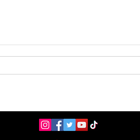
Vecinos celebran
Aso
compromiso de la
don
Municipalidad para
ult
arreglar puente
mill
peatonal
Esc