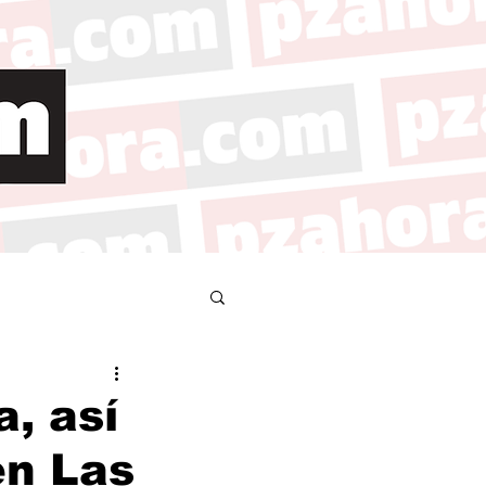
a, así
en Las