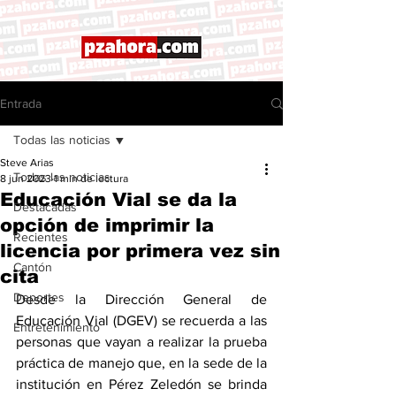
Entrada
Todas las noticias
Steve Arias
Todas las noticias
8 jun 2023
1 min de lectura
Educación Vial se da la
Destacadas
opción de imprimir la
Recientes
licencia por primera vez sin
Cantón
cita
Deportes
Desde la Dirección General de 
Educación Vial (DGEV) se recuerda a las 
Entretenimiento
personas que vayan a realizar la prueba 
práctica de manejo que, en la sede de la 
institución en Pérez Zeledón se brinda 