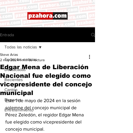
Entrada
Todas las noticias
Steve Arias
Todas las noticias
2 may 2024
1 min de lectura
Edgar Mena de Liberación
Destacadas
Nacional fue elegido como
Recientes
vicepresidente del concejo
Cantón
municipal
Deportes
Este 1 de mayo de 2024 en la sesión 
solemne del concejo municipal de 
Entretenimiento
Pérez Zeledón, el regidor Edgar Mena 
fue elegido como vicepresidente del 
concejo municipal. 