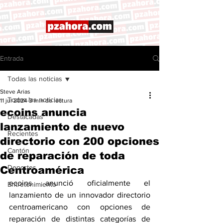
Entrada
Todas las noticias
Steve Arias
Todas las noticias
11 jul 2024
3 min de lectura
ecoins anuncia
Destacadas
lanzamiento de nuevo
Recientes
directorio con 200 opciones
Cantón
de reparación de toda
Deportes
Centroamérica
ecoins anunció oficialmente el 
Entretenimiento
lanzamiento de un innovador directorio 
centroamericano con opciones de 
reparación de distintas categorías de 