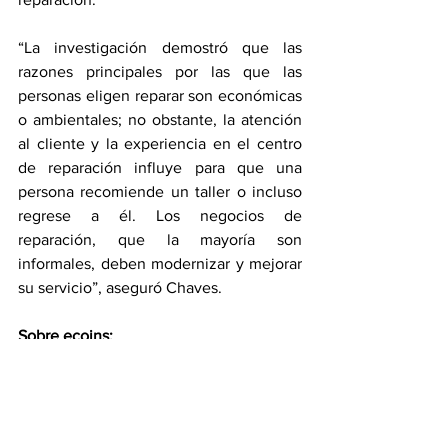
“La investigación demostró que las 
razones principales por las que las 
personas eligen reparar son económicas 
o ambientales; no obstante, la atención 
al cliente y la experiencia en el centro 
de reparación influye para que una 
persona recomiende un taller o incluso 
regrese a él. Los negocios de 
reparación, que la mayoría son 
informales, deben modernizar y mejorar 
su servicio”, aseguró Chaves.
Sobre ecoins: 
ecoins es un emprendimiento social, 
diseñado y dirigido por dos mujeres, que 
desde el 2018, vincula a los 
consumidores, las empresas, los 