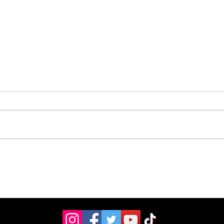
Estudiantes del Colegio
Vec
Científico de Pérez
com
Zeledón competirán en
Mun
Olimpiada de Robótica
arr
en Estados Unidos
pea