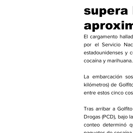
supera 
aproxi
El cargamento halla
por el Servicio Nac
estadounidenses y c
cocaína y marihuana.
La embarcación sos
kilómetros) de Golfit
entre estos cinco co
Tras arribar a Golfi
Drogas (PCD), bajo la
conteo determinó q
paquetes de cocaína