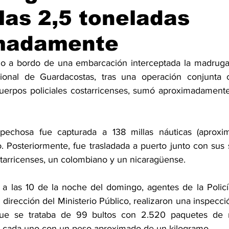
las 2,5 toneladas
madamente
do a bordo de una embarcación interceptada la madruga
ional de Guardacostas, tras una operación conjunta c
uerpos policiales costarricenses, sumó aproximadamente
pechosa fue capturada a 138 millas náuticas (aprox
o. Posteriormente, fue trasladada a puerto junto con sus si
starricenses, un colombiano y un nicaragüense.
to a las 10 de la noche del domingo, agentes de la Policí
 dirección del Ministerio Público, realizaron una inspecció
ue se trataba de 99 bultos con 2.520 paquetes de m
, cada uno con un peso aproximado de un kilogramo.