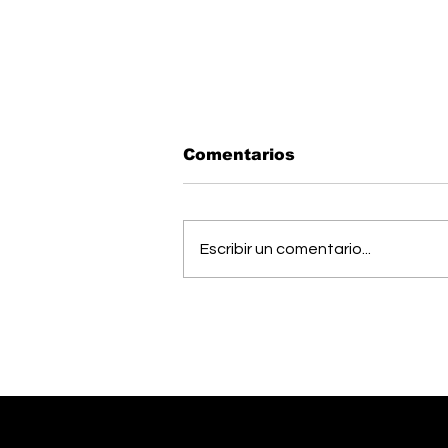
Comentarios
Escribir un comentario...
Músico generaleño
busca cumplir el sueño
de estudiar una
maestría en Estados
Unidos