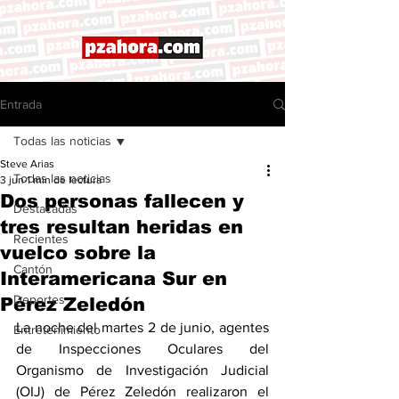
Entrada
Todas las noticias
Steve Arias
Todas las noticias
3 jun
1 min de lectura
Dos personas fallecen y
Destacadas
tres resultan heridas en
Recientes
vuelco sobre la
Cantón
Interamericana Sur en
Deportes
Pérez Zeledón
La noche del martes 2 de junio, agentes 
Entretenimiento
de Inspecciones Oculares del 
Organismo de Investigación Judicial 
(OIJ) de Pérez Zeledón realizaron el 