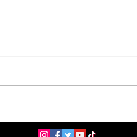
Vecinos celebran
Aso
compromiso de la
don
Municipalidad para
ult
arreglar puente
mill
peatonal
Esc