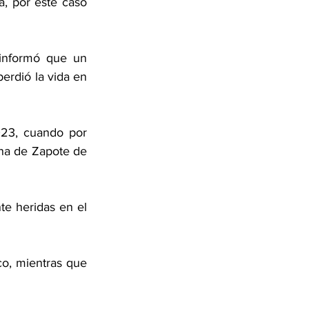
, por este caso 
informó que un 
rdió la vida en 
23, cuando por 
na de Zapote de 
e heridas en el 
o, mientras que 