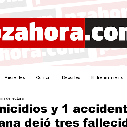
Recientes
Cantón
Deportes
Entretenimiento
min de lectura
icidios y 1 accident
na dejó tres falleci