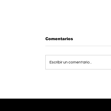
Comentarios
Escribir un comentario...
Estudiantes del Colegio
Científico de Pérez
Zeledón competirán en
Olimpiada de Robótica
en Estados Unidos