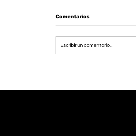
Comentarios
Escribir un comentario...
Todo listo: Municipal
Pérez Zeledón presentó
su plantilla antes del
debut