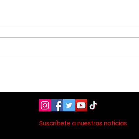
Cerca de 200 atletas
Un 
participaron en la
kil
segunda edición de la
rec
Carrera de las
men
Vocaciones
vul
Suscríbete a nuestras noticias