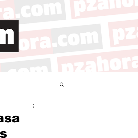
asa
os