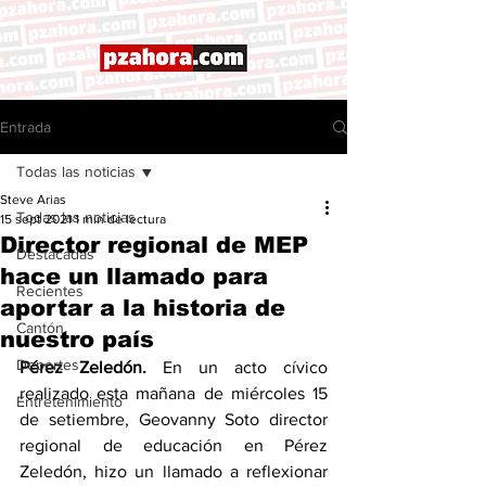
Entrada
Todas las noticias
Steve Arias
Todas las noticias
15 sept 2021
1 min de lectura
Director regional de MEP
Destacadas
hace un llamado para
Recientes
aportar a la historia de
Cantón
nuestro país
Deportes
Pérez Zeledón. 
En un acto cívico 
realizado esta mañana de miércoles 15 
Entretenimiento
de setiembre, Geovanny Soto director 
regional de educación en Pérez 
Zeledón, hizo un llamado a reflexionar 