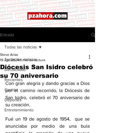
Entrada
Todas las noticias
Steve Arias
Todas las noticias
19 ago 2024
1 min de lectura
Diócesis San Isidro celebró
Destacadas
su 70 aniversario
Recientes
Con gran alegría y dando gracias a Dios 
Cantón
por el camino recorrido, la Diócesis de 
San Isidro, celebró el 70 aniversario de 
Deportes
su creación. 
Entretenimiento
Fué un 19 de agosto de 1954,  que se 
anunciaba por medio de una bula 