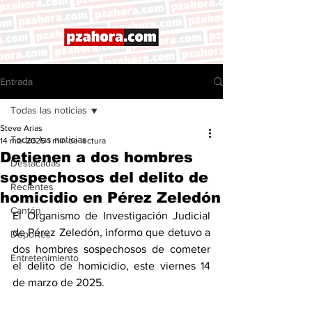
Entrada
Todas las noticias
Steve Arias
Todas las noticias
14 mar 2025
1 min de lectura
Detienen a dos hombres
Destacadas
sospechosos del delito de
Recientes
homicidio en Pérez Zeledón
Cantón
El Organismo de Investigación Judicial 
de Pérez Zeledón, informo que detuvo a 
Deportes
dos hombres sospechosos de cometer 
Entretenimiento
el delito de homicidio, este viernes 14 
de marzo de 2025. 