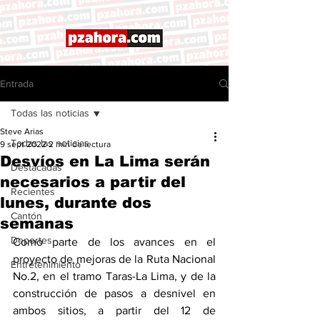
Entrada
Todas las noticias
Steve Arias
Todas las noticias
9 sept 2022
2 min de lectura
Desvíos en La Lima serán
Destacadas
necesarios a partir del
Recientes
lunes, durante dos
Cantón
semanas
Deportes
Como parte de los avances en el 
proyecto de mejoras de la Ruta Nacional 
Entretenimiento
No.2, en el tramo Taras-La Lima, y de la 
construcción de pasos a desnivel en 
ambos sitios, a partir del 12 de 