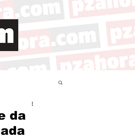
e da
lada