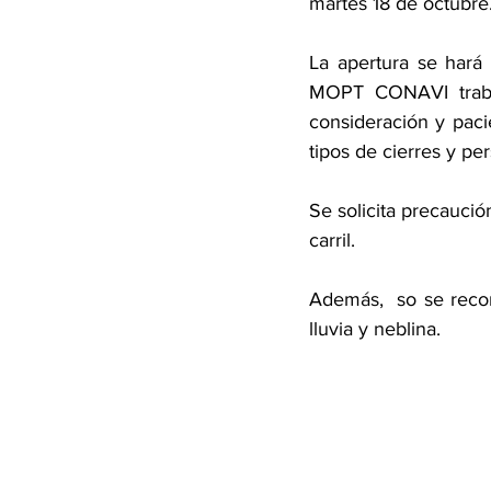
martes 18 de octubre.
La apertura se hará
MOPT CONAVI trabaj
consideración y pac
tipos de cierres y per
Se solicita precauci
carril.
Además,  so se recom
lluvia y neblina. 