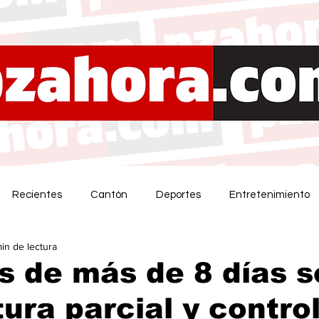
Recientes
Cantón
Deportes
Entretenimiento
min de lectura
 de más de 8 días s
tura parcial y contro