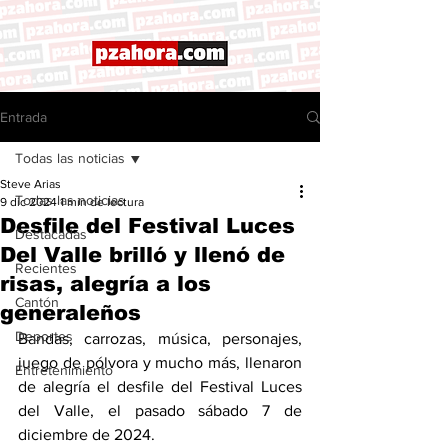
Entrada
Todas las noticias
Steve Arias
Todas las noticias
9 dic 2024
1 min de lectura
Desfile del Festival Luces
Destacadas
Del Valle brilló y llenó de
Recientes
risas, alegría a los
Cantón
generaleños
Deportes
Bandas, carrozas, música, personajes, 
juego de pólvora y mucho más, llenaron 
Entretenimiento
de alegría el desfile del Festival Luces 
del Valle, el pasado sábado 7 de 
diciembre de 2024. 