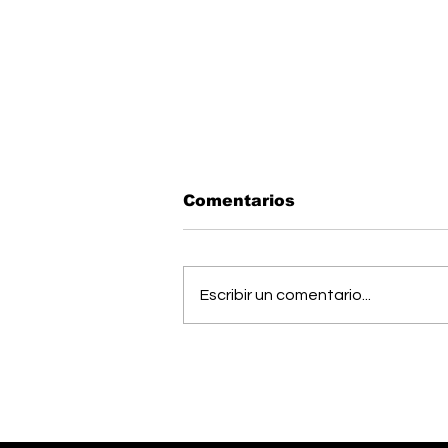
Comentarios
Escribir un comentario...
Músico generaleño
busca cumplir el sueño
de estudiar una
maestría en Estados
Unidos