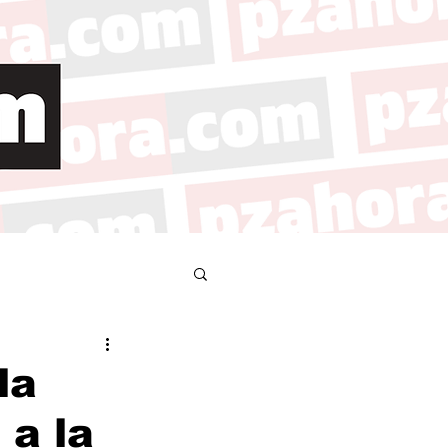
la
 a la