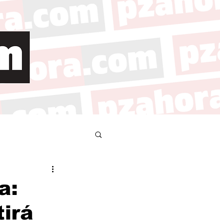
a:
irá