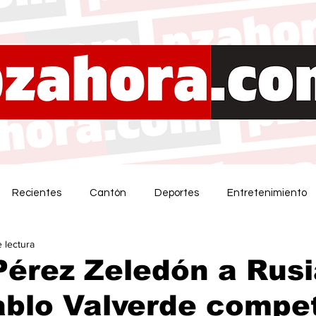
Recientes
Cantón
Deportes
Entretenimiento
e lectura
érez Zeledón a Rusi
blo Valverde compet