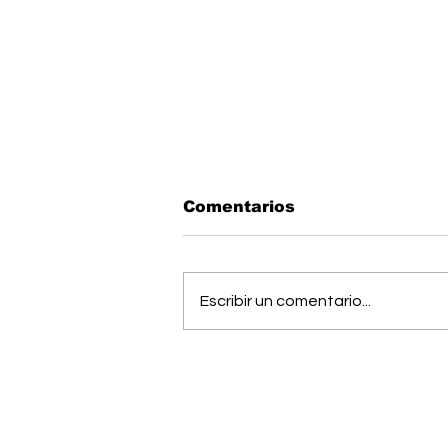
Comentarios
Escribir un comentario...
Músico generaleño
busca cumplir el sueño
de estudiar una
maestría en Estados
Unidos