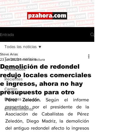
Entrada
Todas las noticias
Steve Arias
Todas las noticias
23 jun 2022
1 min de lectura
Demolición de redondel
Destacadas
redujo locales comerciales
Recientes
e ingresos, ahora no hay
Cantón
presupuesto para otro
Deportes
Pérez Zeledón.
 Según el informe 
presentado por el presidente de la 
Entretenimiento
Asociación de Caballistas de Pérez 
Zeledón, Diego Madriz, la demolición 
del antiguo redondel afecto lo ingresos 