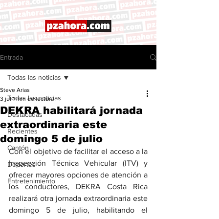
Entrada
Todas las noticias
Steve Arias
Todas las noticias
3 jul
1 min de lectura
DEKRA habilitará jornada
Destacadas
extraordinaria este
Recientes
domingo 5 de julio
Cantón
Con el objetivo de facilitar el acceso a la 
Inspección Técnica Vehicular (ITV) y 
Deportes
ofrecer mayores opciones de atención a 
Entretenimiento
los conductores, DEKRA Costa Rica 
realizará otra jornada extraordinaria este 
domingo 5 de julio, habilitando el 