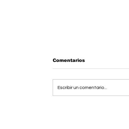
Comentarios
Escribir un comentario...
Músico generaleño
busca cumplir el sueño
de estudiar una
maestría en Estados
Unidos