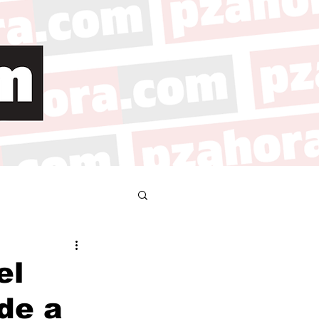
el
ide a