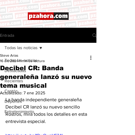
Entrada
Todas las noticias
Steve Arias
Todas las noticias
16 dic 2024
1 min de lectura
Decibel CR: Banda
Destacadas
generaleña lanzó su nuevo
Recientes
tema musical
Cantón
Actualizado:
7 ene 2025
La banda independiente generaleña 
Deportes
Decibel CR lanzó su nuevo sencillo 
Entretenimiento
Rostros, mira todos los detalles en esta 
entrevista especial. 