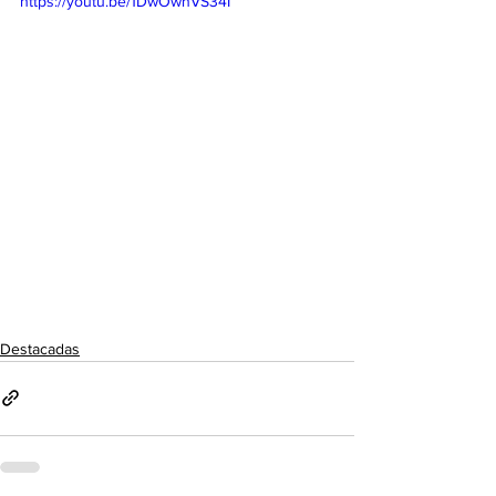
https://youtu.be/1DwOwnVS34I
Destacadas