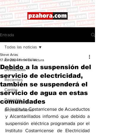
Entrada
Todas las noticias
Steve Arias
Todas las noticias
17 abr 2024
1 min de lectura
Debido a la suspensión del
Destacadas
servicio de electricidad,
Recientes
también se suspenderá el
Cantón
servicio de agua en estas
Deportes
comunidades
El Instituto Costarricense de Acueductos 
Entretenimiento
y Alcantarillados informó que debido a 
suspensión eléctrica programada por el 
Instituto Costarricense de Electricidad 