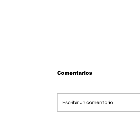
Comentarios
Escribir un comentario...
Pérez Zeledón fue sede
de foro sobre los 10
años de la Ley de
Promoción de la