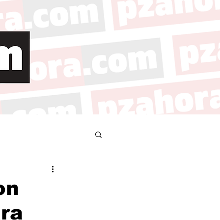
on
ra