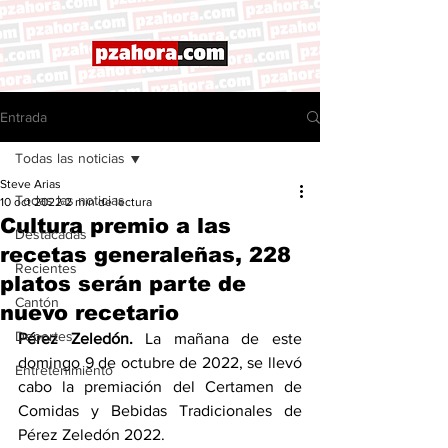
Entrada
Todas las noticias
Steve Arias
Todas las noticias
10 oct 2022
2 min de lectura
Cultura premio a las
Destacadas
recetas generaleñas, 228
Recientes
platos serán parte de
Cantón
nuevo recetario
Deportes
Pérez Zeledón.
 La mañana de este 
domingo 9 de octubre de 2022, se llevó 
Entretenimiento
cabo la premiación del Certamen de 
Comidas y Bebidas Tradicionales de 
Pérez Zeledón 2022. 