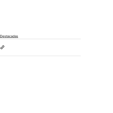
Destacadas
Ver todo
Entradas recientes