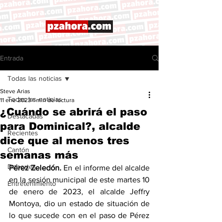
Entrada
Todas las noticias
Steve Arias
Todas las noticias
11 ene 2023
1 min de lectura
¿Cuándo se abrirá el paso
Destacadas
para Dominical?, alcalde
Recientes
dice que al menos tres
Cantón
semanas más
Deportes
Pérez Zeledón. 
En el informe del alcalde 
en la sesión municipal de este martes 10 
Entretenimiento
de enero de 2023, el alcalde Jeffry 
Montoya, dio un estado de situación de 
lo que sucede con en el paso de Pérez 