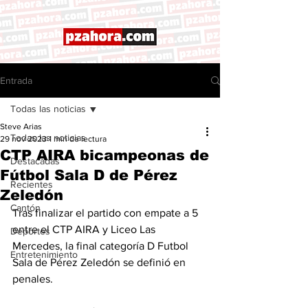
Entrada
Todas las noticias
Steve Arias
Todas las noticias
29 nov 2023
1 min de lectura
CTP AIRA bicampeonas de
Destacadas
Fútbol Sala D de Pérez
Recientes
Zeledón
Cantón
Tras finalizar el partido con empate a 5 
entre el CTP AIRA y Liceo Las 
Deportes
Mercedes, la final categoría D Futbol 
Entretenimiento
Sala de Pérez Zeledón se definió en 
penales. 