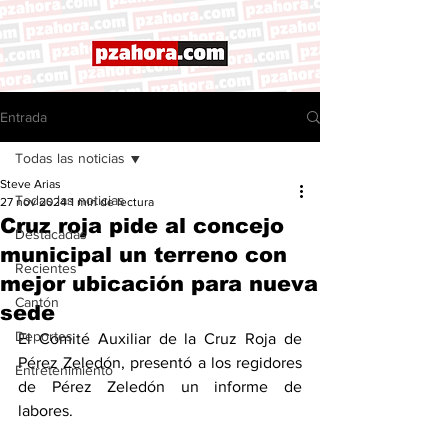
Entrada
Todas las noticias
Steve Arias
Todas las noticias
27 nov 2024
1 min de lectura
Cruz roja pide al concejo
Destacadas
municipal un terreno con
Recientes
mejor ubicación para nueva
Cantón
sede
Deportes
El Comité Auxiliar de la Cruz Roja de 
Pérez Zeledón, presentó a los regidores 
Entretenimiento
de Pérez Zeledón un informe de 
labores. 