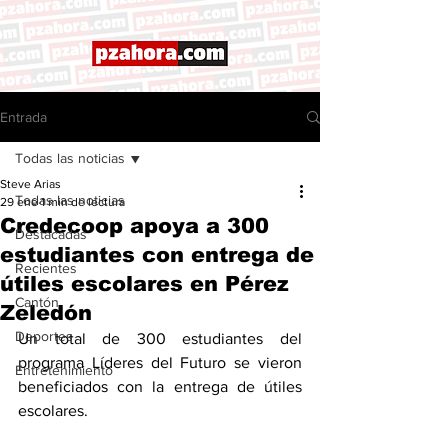
Entrada
Todas las noticias
Steve Arias
Todas las noticias
29 ene
1 min de lectura
Credecoop apoya a 300
Destacadas
estudiantes con entrega de
Recientes
útiles escolares en Pérez
Cantón
Zeledón
Deportes
Un total de 300 estudiantes del 
programa Líderes del Futuro se vieron 
Entretenimiento
beneficiados con la entrega de útiles 
escolares.