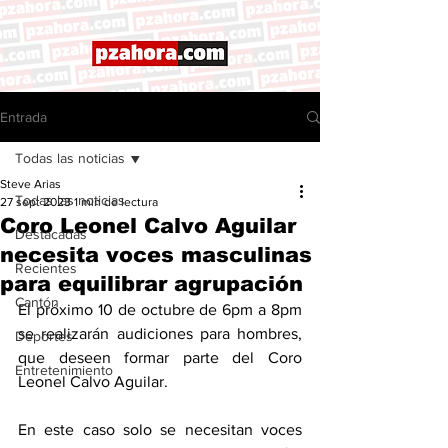
Entrada
Todas las noticias
Steve Arias
Todas las noticias
27 sept 2023
1 min de lectura
Coro Leonel Calvo Aguilar
Destacadas
necesita voces masculinas
Recientes
para equilibrar agrupación
Cantón
El próximo 10 de octubre de 6pm a 8pm 
se realizarán audiciones para hombres, 
Deportes
que deseen formar parte del Coro 
Entretenimiento
Leonel Calvo Aguilar. 
En este caso solo se necesitan voces 