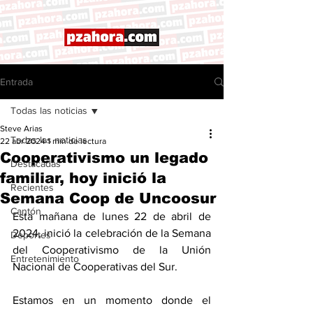
Entrada
Todas las noticias
Steve Arias
Todas las noticias
22 abr 2024
1 min de lectura
Cooperativismo un legado
Destacadas
familiar, hoy inició la
Recientes
Semana Coop de Uncoosur
Cantón
Esta mañana de lunes 22 de abril de 
2024, inició la celebración de la Semana 
Deportes
del Cooperativismo de la Unión 
Entretenimiento
Nacional de Cooperativas del Sur. 
Estamos en un momento donde el 