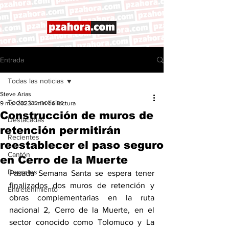
Entrada
Todas las noticias
Steve Arias
Todas las noticias
9 mar 2023
1 min de lectura
Construcción de muros de
Destacadas
retención permitirán
Recientes
reestablecer el paso seguro
Cantón
en Cerro de la Muerte
Deportes
Pasada Semana Santa se espera tener 
finalizados dos muros de retención y 
Entretenimiento
obras complementarias en la ruta 
nacional 2, Cerro de la Muerte, en el 
sector conocido como Tolomuco y La 