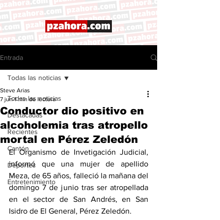
Entrada
Todas las noticias
Steve Arias
Todas las noticias
7 jun
1 min de lectura
Conductor dio positivo en
Destacadas
alcoholemia tras atropello
Recientes
mortal en Pérez Zeledón
Cantón
El Organismo de Invetigación Judicial, 
informó que una mujer de apellido 
Deportes
Meza, de 65 años, falleció la mañana del 
Entretenimiento
domingo 7 de junio tras ser atropellada 
en el sector de San Andrés, en San 
Isidro de El General, Pérez Zeledón.