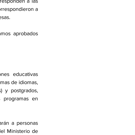
rresponden a las 
rrespondieron a 
esas.
amos aprobados 
nes educativas 
amas de idiomas, 
s) y postgrados, 
s programas en 
rán a personas 
l Ministerio de 