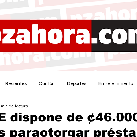
Recientes
Cantón
Deportes
Entretenimiento
 min de lectura
 dispone de ¢46.00
s paraotorgar prést