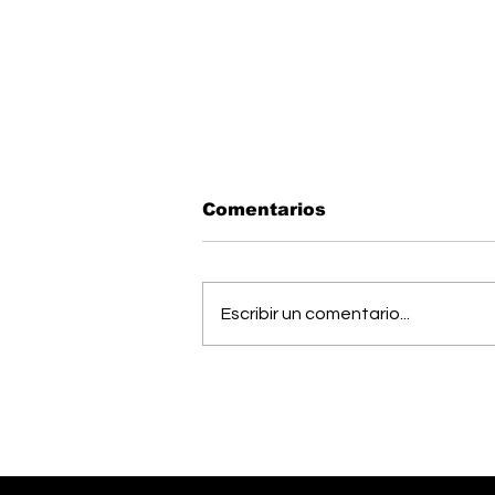
Comentarios
Escribir un comentario...
OIJ capturó a alias
"Diablo", uno de los
hombres más buscados
del país