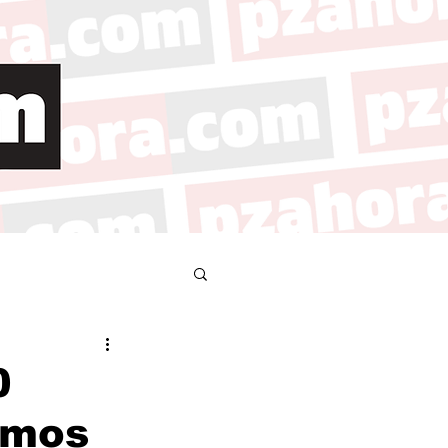
0
amos