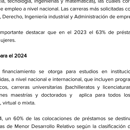
a, tecnología, ingenierías y matemáticas), las cuales co
empleo a nivel nacional. Las carreras más solicitadas co
 Derecho, Ingeniería industrial y Administración de empr
 importante destacar que en el 2023 el 63% de prést
ujeres.
para el 2024
l financiamiento se otorga para estudios en institucio
das, a nivel nacional e internacional, que incluyen progr
icos, carreras universitarias (bachilleratos y licenciatura
ones maestrías y doctorados y  aplica para todos lo
 virtual o mixta.
, un 60% de las colocaciones de préstamos se destina
s de Menor Desarrollo Relativo según la clasificación de