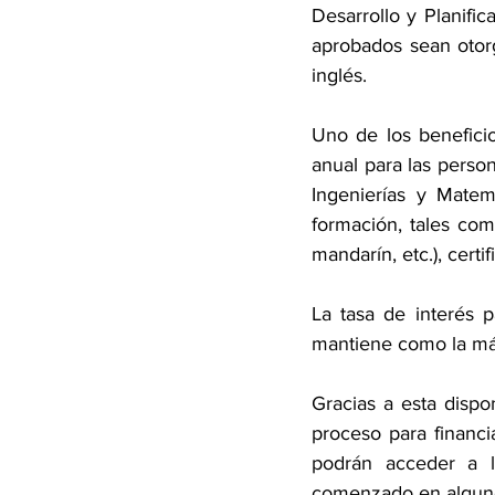
Desarrollo y Planifi
aprobados sean otorg
inglés.
Uno de los benefici
anual para las person
Ingenierías y Matem
formación, tales como
mandarín, etc.), certi
La tasa de interés p
mantiene como la má
Gracias a esta dispon
proceso para financi
podrán acceder a l
comenzado en alguno