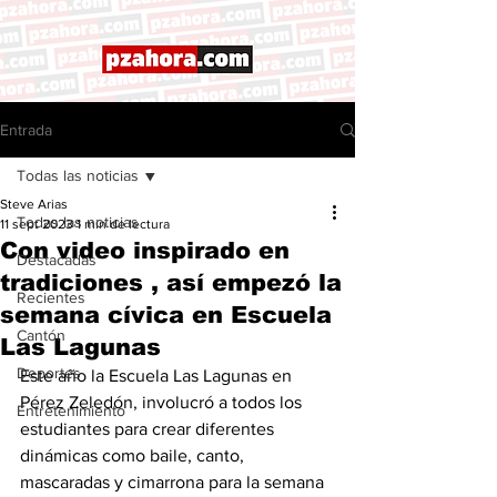
Entrada
Todas las noticias
Steve Arias
Todas las noticias
11 sept 2023
1 min de lectura
Con video inspirado en
Destacadas
tradiciones , así empezó la
Recientes
semana cívica en Escuela
Cantón
Las Lagunas
Deportes
Este año la Escuela Las Lagunas en 
Pérez Zeledón, involucró a todos los 
Entretenimiento
estudiantes para crear diferentes 
dinámicas como baile, canto, 
mascaradas y cimarrona para la semana 