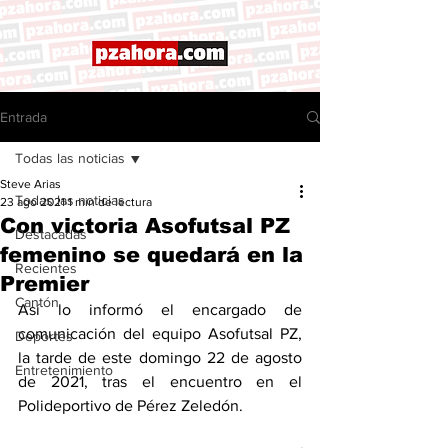
Entrada
Todas las noticias
Steve Arias
Todas las noticias
23 ago 2021
1 min de lectura
Con victoria Asofutsal PZ
Destacadas
femenino se quedará en la
Recientes
Premier
Cantón
Así lo informó el encargado de 
comunicación del equipo Asofutsal PZ, 
Deportes
la tarde de este domingo 22 de agosto 
Entretenimiento
de 2021, tras el encuentro en el 
Polideportivo de Pérez Zeledón. 