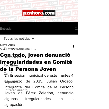
Entrada
Todas las noticias
Steve Arias
Todas las noticias
5 mar 2025
1 min de lectura
Con todo, joven denunció
Destacadas
irregularidades en Comité
Recientes
de la Persona Joven
Cantón
En la sesión municipal de este martes 4 
de marzo de 2025, Julián Orozco, 
Deportes
integrante del Comité de la Persona 
Entretenimiento
Joven de Pérez Zeledón, denuncio 
algunas irregularidades en la 
agrupación. 