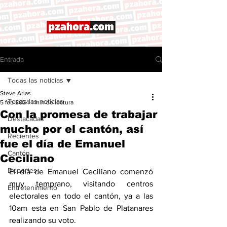
Entrada
Todas las noticias
Steve Arias
Todas las noticias
5 feb 2024
1 min de lectura
Con la promesa de trabajar
Destacadas
mucho por el cantón, así
Recientes
fue el día de Emanuel
Cantón
Ceciliano
Deportes
El día de Emanuel Ceciliano comenzó 
muy temprano, visitando centros 
Entretenimiento
electorales en todo el cantón, ya a las 
10am esta en San Pablo de Platanares 
realizando su voto. 