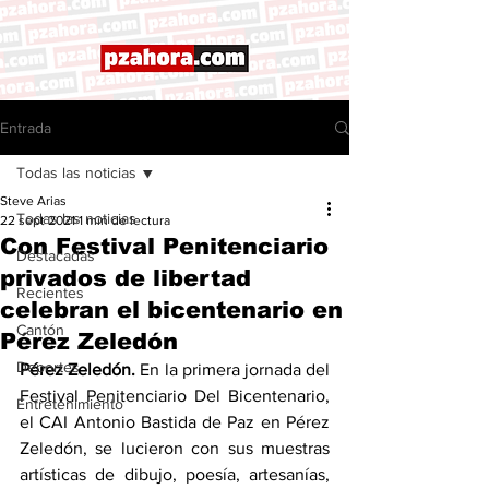
Entrada
Todas las noticias
Steve Arias
Todas las noticias
22 sept 2021
1 min de lectura
Con Festival Penitenciario
Destacadas
privados de libertad
Recientes
celebran el bicentenario en
Cantón
Pérez Zeledón
Deportes
Pérez Zeledón.
 En la primera jornada del 
Festival Penitenciario Del Bicentenario, 
Entretenimiento
el CAI Antonio Bastida de Paz en Pérez 
Zeledón, se lucieron con sus muestras 
artísticas de dibujo, poesía, artesanías, 