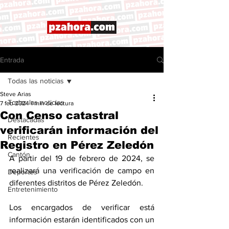
Entrada
Todas las noticias
Steve Arias
Todas las noticias
7 feb 2024
1 min de lectura
Con Censo catastral
Destacadas
verificarán información del
Recientes
Registro en Pérez Zeledón
Cantón
A partir del 19 de febrero de 2024, se 
realizará una verificación de campo en 
Deportes
diferentes distritos de Pérez Zeledón. 
Entretenimiento
Los encargados de verificar está 
información estarán identificados con un 