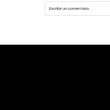
Escribir un comentario...
OIJ capturó a alias
"Diablo", uno de los
hombres más buscados
del país
Desliza abajo