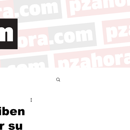
iben
r su