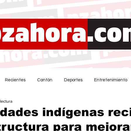
Recientes
Cantón
Deportes
Entretenimiento
lectura
dades indígenas rec
tructura para mejora