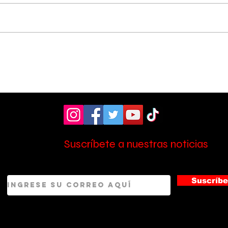
Hospital de Pérez
OIJ
Zeledón amplió la
sos
atención en laboratorio
tres
con nuevo personal
Zel
Suscríbete a nuestras noticias
Suscríbe