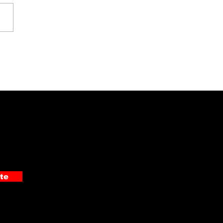
 detuvo a
pechoso de cometer
 asaltos en Pérez
edón
te