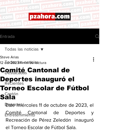
Entrada
Todas las noticias
Steve Arias
Todas las noticias
12 oct 2023
1 min de lectura
Comité Cantonal de
Destacadas
Deportes inauguró el
Recientes
Torneo Escolar de Fútbol
Cantón
Sala
Deportes
Este miércoles 11 de octubre de 2023, el 
Comité Cantonal de Deportes y 
Entretenimiento
Recreación de Pérez Zeledón  inauguró 
el Torneo Escolar de Fútbol Sala. 