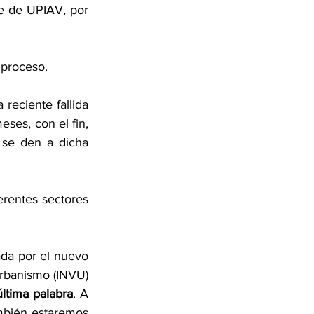
 de UPIAV, por 
 proceso.
eciente fallida 
es, con el fin, 
 se den a dicha 
rentes sectores 
da por el nuevo 
Urbanismo (INVU) 
última palabra
. A 
mbién estaremos 