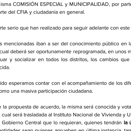
misma COMISIÓN ESPECIAL y MUNICIPALIDAD, por parte
rte del CFIA y ciudadanía en general.
e serio que han realizado para seguir adelante con este
s mencionadas iban a ser del conocimiento público en la r
a cual deberá ser oportunamente reprogramada, en unos mes
r y socializar en todos los distritos, los cambios que
ida. 
ido esperamos contar con el acompañamiento de los dife
como una masiva participación ciudadana.
 la propuesta de acuerdo, la misma será conocida y vota
 cual será trasladada al Instituto Nacional de Vivienda y 
l Gobierno Central que lo requieran, quienes tendrán 
la 
entidades sean quienes aprueben en última instancia, ta