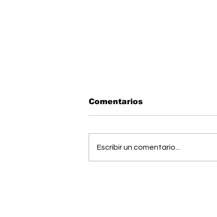
Comentarios
Escribir un comentario...
Pérez Zeledón fue sede
de foro sobre los 10
años de la Ley de
Promoción de la
Autonomía Personal