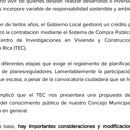
rio vivir de quienes desean realizar desarrollos o invers
incorpore variable de responsabilidad sostenible y ambie
n de tantos años, el Gobierno Local gestionó un crédito p
izó la contratación mediante el Sistema de Compra Pública
entro de Investigaciones en Vivienda y Construcción
 Rica (TEC).
diferentes etapas que exige el reglamento de planificac
n de planesreguladores. Lamentablemente la participaci
ue escasa, a pesar de la convocatoria ciudadana que se h
implicó que el TEC nos presentara una propuesta de 
del conocimiento público de nuestro Concejo Municipal,
a en general.
a base, 
hay importantes consideraciones y modificacio