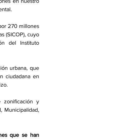
iones en nuestro 
ntal.
or 270 millones 
s (SICOP), cuyo 
 del Instituto 
ión urbana, que 
ón ciudadana en 
izo.
zonificación y 
 Municipalidad, 
nes que se han 