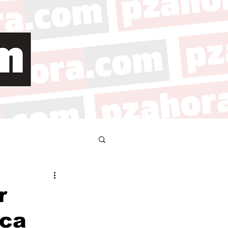
r
ica